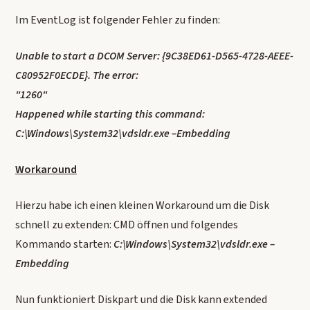
Im EventLog ist folgender Fehler zu finden:
Unable to start a DCOM Server: {9C38ED61-D565-4728-AEEE-
C80952F0ECDE}. The error:
"1260"
Happened while starting this command:
C:\Windows\System32\vdsldr.exe –Embedding
Workaround
Hierzu habe ich einen kleinen Workaround um die Disk
schnell zu extenden: CMD öffnen und folgendes
Kommando starten:
C:\Windows\System32\vdsldr.exe –
Embedding
Nun funktioniert Diskpart und die Disk kann extended