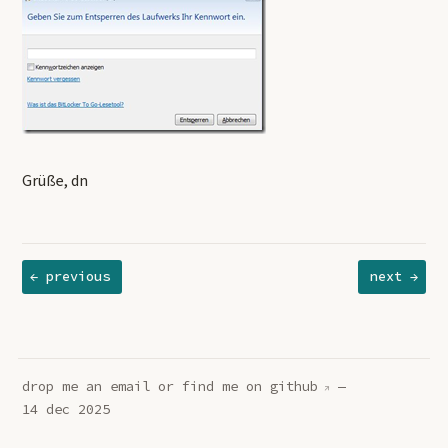
Grüße, dn
← previous
next →
drop me an
email
or find me on
github
—
14 dec 2025