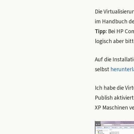
Die Virtualisie
im Handbuch des
Tipp:
Bei HP Comp
logisch aber bitt
Auf die Install
selbst
herunter
Ich habe die Vir
Publish aktivier
XP Maschinen v