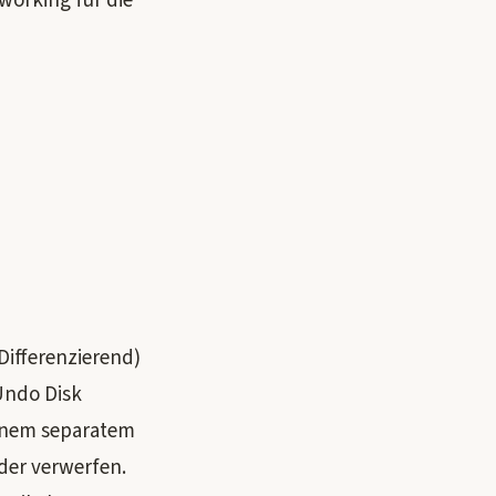
working für die
Differenzierend)
 Undo Disk
einem separatem
der verwerfen.