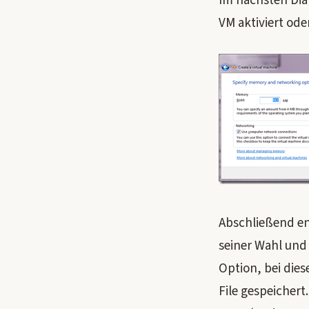
Im nächsten Dia
VM aktiviert ode
Abschließend en
seiner Wahl und 
Option, bei die
File gespeicher