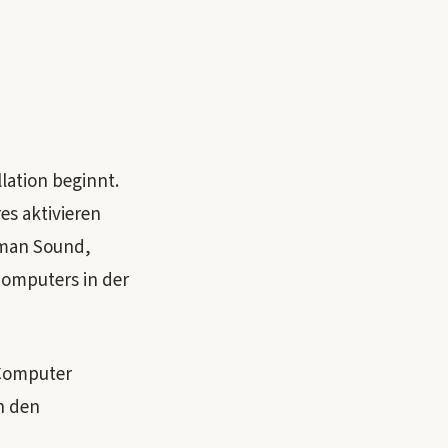
lation beginnt.
es aktivieren
n man Sound,
Computers in der
Computer
n den