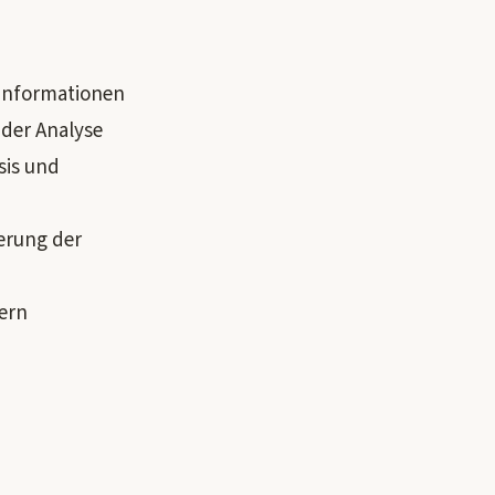
sinformationen
der Analyse
sis und
erung der
ern