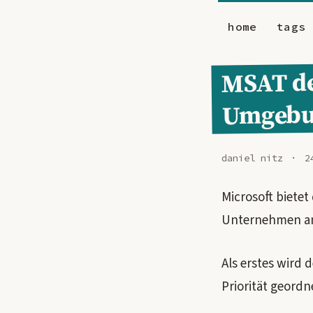
home
tags
MSAT de
Umgebu
daniel nitz
2
Microsoft bietet
Unternehmen an,
Als erstes wird 
Priorität geord