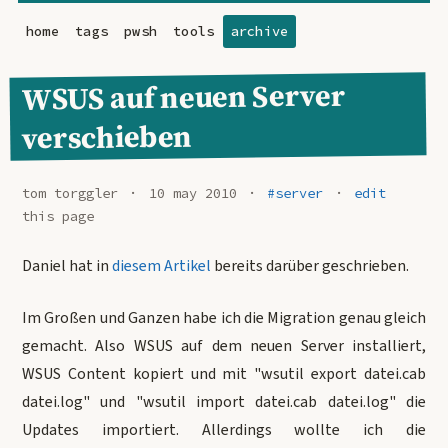
home
tags
pwsh
tools
archive
WSUS auf neuen Server
verschieben
tom torggler
10 may 2010
#server
edit
this page
Daniel hat in
diesem Artikel
bereits darüber geschrieben.
Im Großen und Ganzen habe ich die Migration genau gleich
gemacht. Also WSUS auf dem neuen Server installiert,
WSUS Content kopiert und mit "wsutil export datei.cab
datei.log" und "wsutil import datei.cab datei.log" die
Updates importiert. Allerdings wollte ich die