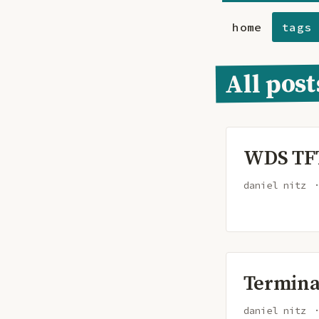
home
tags
All post
WDS TF
daniel nitz
Terminal
daniel nitz