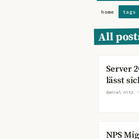
home
tags
All pos
Server 
lässt si
daniel nitz
NPS Mig