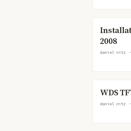
Installa
2008
daniel nitz
WDS TF
daniel nitz